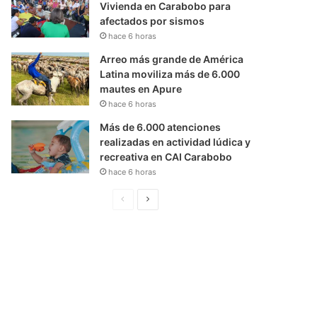
Vivienda en Carabobo para
afectados por sismos
hace 6 horas
Arreo más grande de América
Latina moviliza más de 6.000
mautes en Apure
hace 6 horas
Más de 6.000 atenciones
realizadas en actividad lúdica y
recreativa en CAI Carabobo
hace 6 horas
P
S
á
i
g
g
i
u
n
i
a
e