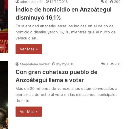
administración
14/12/2018
0
200
Índice de homicidio en Anzoátegui
disminuyó 16,1%
En la entidad anzoatiguense los índices en el delito de
homicidio disminuyeron 16,1%, mientras que el hurto de
vehículo en…
les
Ver Mas »
Magdalena Valdez
09/12/2018
0
201
Con gran cohetazo pueblo de
Anzoátegui llama a votar
Más de 20 millones de venezolanos están convocados a
ejercer su derecho al voto en las elecciones municipales
de este…
Ver Mas »