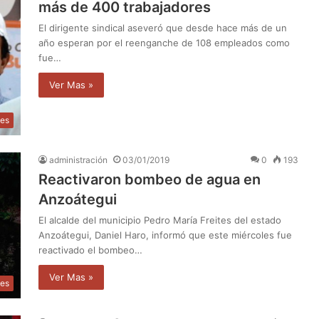
más de 400 trabajadores
El dirigente sindical aseveró que desde hace más de un
año esperan por el reenganche de 108 empleados como
fue…
Ver Mas »
les
administración
03/01/2019
0
193
Reactivaron bombeo de agua en
Anzoátegui
El alcalde del municipio Pedro María Freites del estado
Anzoátegui, Daniel Haro, informó que este miércoles fue
reactivado el bombeo…
Ver Mas »
les