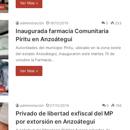
Ver Mas »
les
administración
16/10/2019
0
233
Inaugurada farmacia Comunitaria
Píritu en Anzoátegui
Autoridades del municipio Píritu, ubicado en la zona oeste
del estado Anzoátegui, inauguraron este martes 15 de
octubre la Farmacia…
Ver Mas »
les
administración
07/10/2019
0
194
Privado de libertad exfiscal del MP
por extorsión en Anzoátegui
A solicitud del Ministerio Público fueron privados de