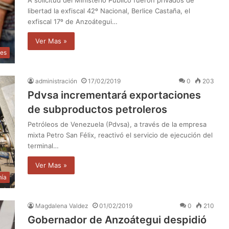
libertad la exfiscal 42º Nacional, Berlice Castaña, el
exfiscal 17º de Anzoátegui…
Ver Mas »
les
administración
17/02/2019
0
203
Pdvsa incrementará exportaciones
de subproductos petroleros
Petróleos de Venezuela (Pdvsa), a través de la empresa
mixta Petro San Félix, reactivó el servicio de ejecución del
terminal…
Ver Mas »
ía
Magdalena Valdez
01/02/2019
0
210
Gobernador de Anzoátegui despidió