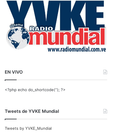
r
:
EN VIVO
<?php echo do_shortcode(‘‘); ?>
Tweets de YVKE Mundial
Tweets by YVKE_Mundial