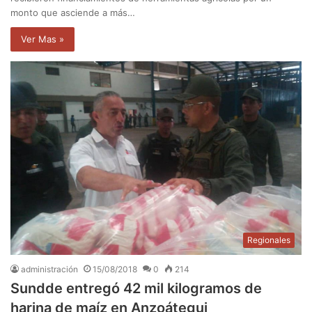
monto que asciende a más…
Ver Mas »
Regionales
administración
15/08/2018
0
214
Sundde entregó 42 mil kilogramos de
harina de maíz en Anzoátegui