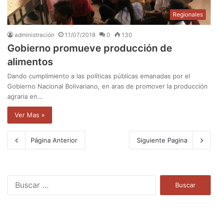
Regionales
administración
11/07/2018
0
130
Gobierno promueve producción de
alimentos
Dando cumplimiento a las políticas públicas emanadas por el
Gobierno Nacional Bolivariano, en aras de promover la producción
agraria en…
Ver Mas »
Página Anterior
Siguiente Pagina
B
u
s
c