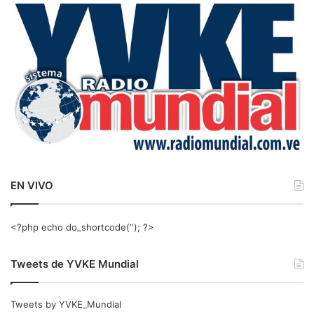
a
r
:
EN VIVO
<?php echo do_shortcode(‘‘); ?>
Tweets de YVKE Mundial
Tweets by YVKE_Mundial