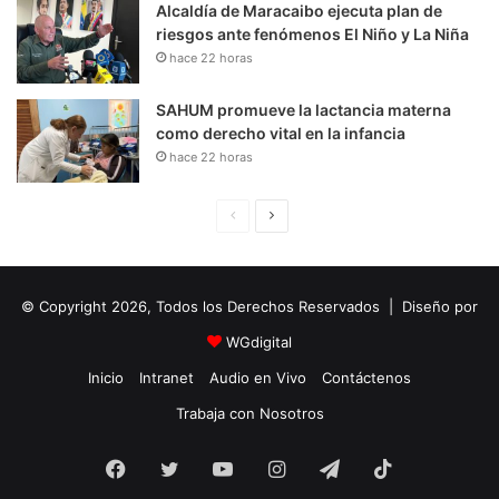
Alcaldía de Maracaibo ejecuta plan de
riesgos ante fenómenos El Niño y La Niña
hace 22 horas
SAHUM promueve la lactancia materna
como derecho vital en la infancia
hace 22 horas
P
S
á
i
g
g
© Copyright 2026, Todos los Derechos Reservados | Diseño por
i
u
n
i
WGdigital
a
e
Inicio
Intranet
Audio en Vivo
Contáctenos
A
n
Trabaja con Nosotros
n
t
Facebook
Twitter
YouTube
t
e
Instagram
Telegram
TikTok
e
P