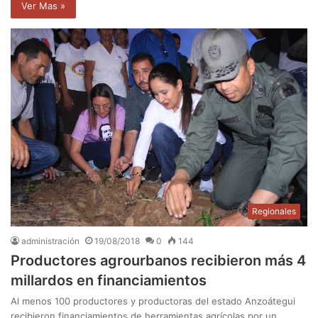
Ver Mas »
Regionales
administración
19/08/2018
0
144
Productores agrourbanos recibieron más 4
millardos en financiamientos
Al menos 100 productores y productoras del estado Anzoátegui
recibieron financiamientos de herramientas agrícolas por un