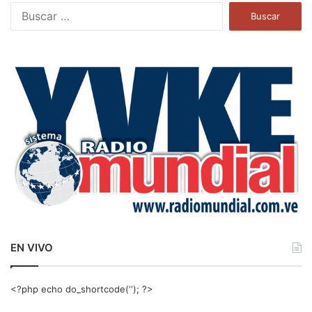
B
u
s
c
a
r
:
EN VIVO
<?php echo do_shortcode(‘‘); ?>