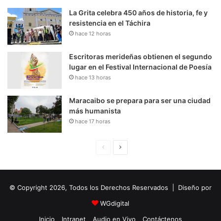
La Grita celebra 450 años de historia, fe y
resistencia en el Táchira
hace 12 horas
Escritoras merideñas obtienen el segundo
lugar en el Festival Internacional de Poesía
hace 13 horas
Maracaibo se prepara para ser una ciudad
más humanista
hace 17 horas
P
S
á
i
g
g
© Copyright 2026, Todos los Derechos Reservados | Diseño por
i
u
n
i
WGdigital
a
e
Inicio
Intranet
Audio en Vivo
Contáctenos