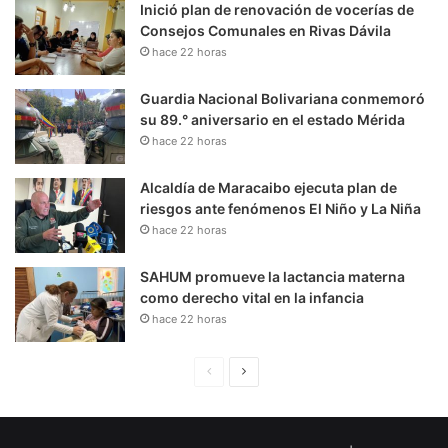
Inició plan de renovación de vocerías de
Consejos Comunales en Rivas Dávila
hace 22 horas
Guardia Nacional Bolivariana conmemoró
su 89.° aniversario en el estado Mérida
hace 22 horas
Alcaldía de Maracaibo ejecuta plan de
riesgos ante fenómenos El Niño y La Niña
hace 22 horas
SAHUM promueve la lactancia materna
como derecho vital en la infancia
hace 22 horas
P
S
á
i
g
g