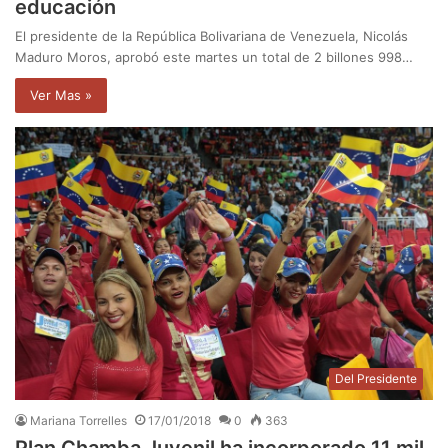
educación
El presidente de la República Bolivariana de Venezuela, Nicolás
Maduro Moros, aprobó este martes un total de 2 billones 998…
Ver Mas »
Del Presidente
Mariana Torrelles
17/01/2018
0
363