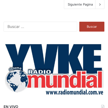
Siguiente Pagina
B
u
s
c
a
r
:
EN VIVO