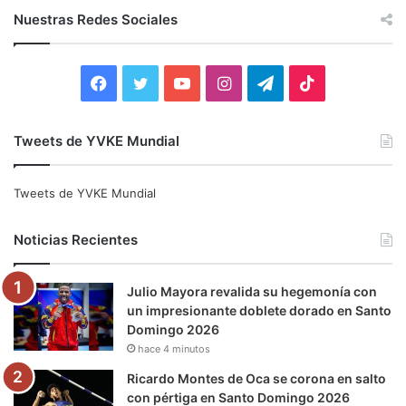
c
Nuestras Redes Sociales
a
r
:
F
T
Y
I
T
T
a
w
o
n
e
i
Tweets de YVKE Mundial
c
i
u
s
l
k
e
t
T
t
e
T
Tweets de YVKE Mundial
b
t
u
a
g
o
Noticias Recientes
o
e
b
g
r
k
Julio Mayora revalida su hegemonía con
o
r
e
r
a
un impresionante doblete dorado en Santo
Domingo 2026
k
a
m
hace 4 minutos
m
Ricardo Montes de Oca se corona en salto
con pértiga en Santo Domingo 2026