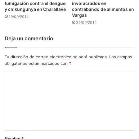
fumigación contra el dengue
involucrados en
y chikungunya en Charallave
contrabando de alimentos en
Vargas
19/09/2014
24/09/2014
Deja un comentario
Tu dirección de correo electrónico no será publicada.
Los campos
obligatorios están marcados con
*
C
o
m
e
n
t
a
Nombre
*