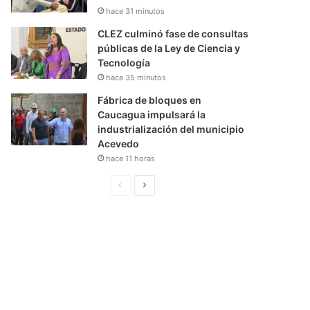
hace 31 minutos
CLEZ culminó fase de consultas
públicas de la Ley de Ciencia y
Tecnología
hace 35 minutos
Fábrica de bloques en
Caucagua impulsará la
industrialización del municipio
Acevedo
hace 11 horas
P
S
á
i
g
g
i
u
n
i
a
e
A
n