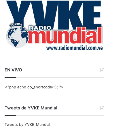
r
:
EN VIVO
<?php echo do_shortcode(‘‘); ?>
Tweets de YVKE Mundial
Tweets by YVKE_Mundial