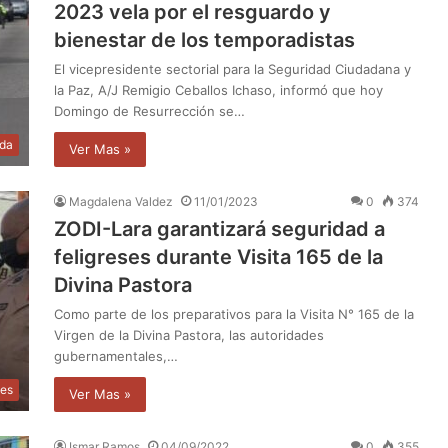
2023 vela por el resguardo y
bienestar de los temporadistas
El vicepresidente sectorial para la Seguridad Ciudadana y
la Paz, A/J Remigio Ceballos Ichaso, informó que hoy
Domingo de Resurrección se…
da
Ver Mas »
Magdalena Valdez
11/01/2023
0
374
ZODI-Lara garantizará seguridad a
feligreses durante Visita 165 de la
Divina Pastora
Como parte de los preparativos para la Visita N° 165 de la
Virgen de la Divina Pastora, las autoridades
gubernamentales,…
les
Ver Mas »
Ismar Ramos
04/09/2022
0
355