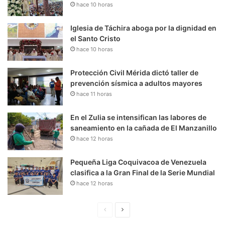
hace 10 horas
Iglesia de Táchira aboga por la dignidad en
el Santo Cristo
hace 10 horas
Protección Civil Mérida dictó taller de
prevención sísmica a adultos mayores
hace 11 horas
En el Zulia se intensifican las labores de
saneamiento en la cañada de El Manzanillo
hace 12 horas
Pequeña Liga Coquivacoa de Venezuela
clasifica a la Gran Final de la Serie Mundial
hace 12 horas
P
S
á
i