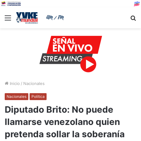
Menu
B
Inicio
/
Nacionales
Nacionales
Política
Diputado Brito: No puede
llamarse venezolano quien
pretenda sollar la soberanía