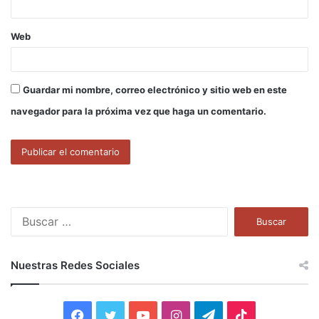
Web
Guardar mi nombre, correo electrónico y sitio web en este
navegador para la próxima vez que haga un comentario.
B
u
s
c
Nuestras Redes Sociales
a
r
:
F
T
Y
I
T
T