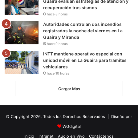
Guaira evalúan estrategias de atención y
recuperación tras sismos
hace 8 horas
Autoridades controlan dos incendios
registrados la noche del viernes en La
Guaira y Miranda
hace 9 horas
INTT mantiene operativo especial con
unidad móvil en La Guaira para trámites
vehiculares
hace 10 horas
Cargar Mas
© Copyright 2026, Todos los Derechos Reservados | Diseño por
WGdigital
Inicio
Intranet
Audio en Vivo
Contáctenos