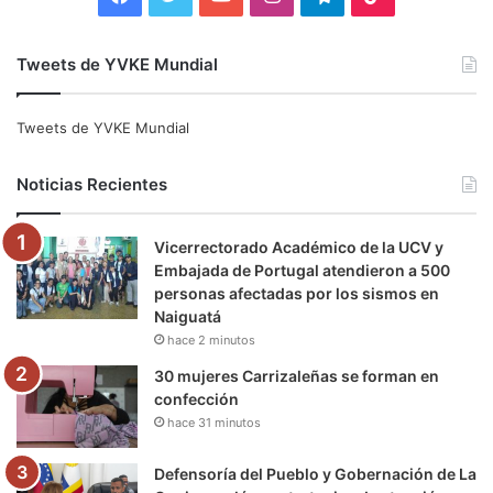
a
w
o
n
e
i
Tweets de YVKE Mundial
c
i
u
s
l
k
e
t
T
t
e
T
Tweets de YVKE Mundial
b
t
u
a
g
o
Noticias Recientes
o
e
b
g
r
k
Vicerrectorado Académico de la UCV y
o
r
e
r
a
Embajada de Portugal atendieron a 500
personas afectadas por los sismos en
k
a
m
Naiguatá
hace 2 minutos
m
30 mujeres Carrizaleñas se forman en
confección
hace 31 minutos
Defensoría del Pueblo y Gobernación de La