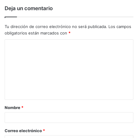
Deja un comentario
Tu dirección de correo electrónico no será publicada.
Los campos
obligatorios están marcados con
*
C
o
m
e
n
t
a
Nombre
*
r
i
o
Correo electrónico
*
*