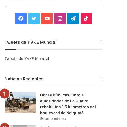
r
:
F
T
Y
I
T
T
a
w
o
n
e
i
c
i
u
s
l
k
Tweets de YVKE Mundial
e
t
T
t
e
T
Tweets de YVKE Mundial
b
t
u
a
g
o
o
e
b
g
r
k
Noticias Recientes
o
r
e
r
a
Obras Públicas junto a
k
a
m
autoridades de La Guaira
rehabilitan 1.5 kilómetros del
m
boulevard de Naiguatá
hace 5 minutos