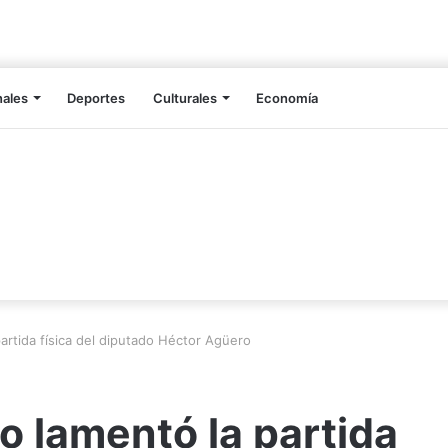
nales
Deportes
Culturales
Economía
artida física del diputado Héctor Agüero
 lamentó la partida