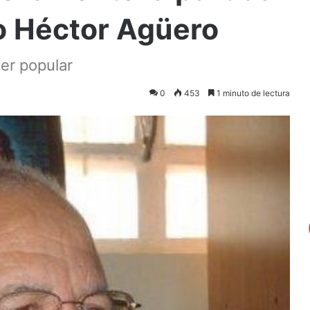
do Héctor Agüero
er popular
0
453
1 minuto de lectura