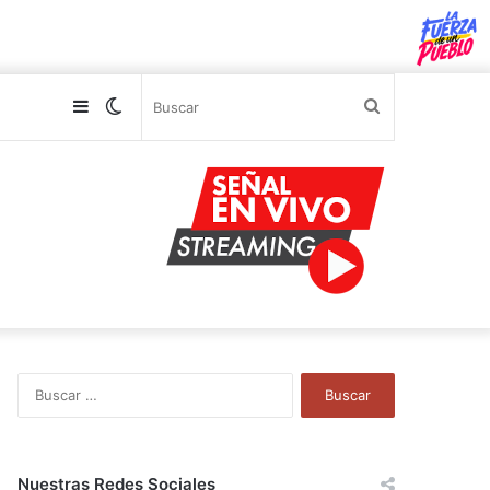
Sidebar
Switch
Buscar
skin
B
u
s
c
a
Nuestras Redes Sociales