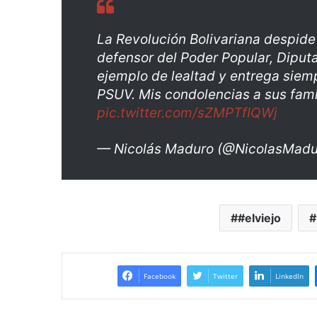
La Revolución Bolivariana despide 
defensor del Poder Popular, Diput
ejemplo de lealtad y entrega siem
PSUV. Mis condolencias a sus famil
pic.twitter.com/sZMPTfIQWj
— Nicolás Maduro (@NicolasMad
#elviejo
Facebook
Twitter
LinkedIn