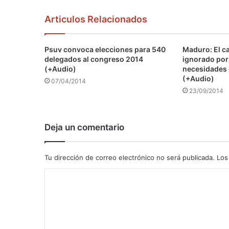
Articulos Relacionados
Psuv convoca elecciones para 540
Maduro: El c
delegados al congreso 2014
ignorado por
(+Audio)
necesidades 
(+Audio)
07/04/2014
23/09/2014
Deja un comentario
Tu dirección de correo electrónico no será publicada.
Los
C
o
m
e