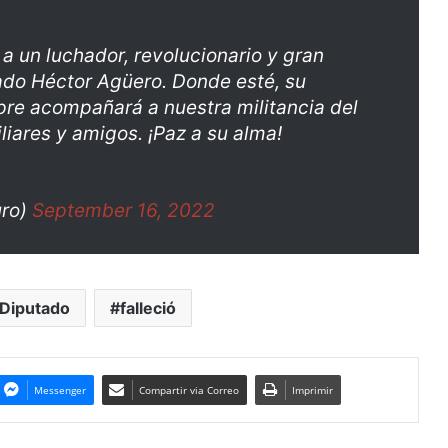
a un luchador, revolucionario y gran
ado Héctor Agüero. Donde esté, su
pre acompañará a nuestra militancia del
iares y amigos. ¡Paz a su alma!
uro)
September 16, 2022
Diputado
falleció
Messenger
Compartir via Correo
Imprimir