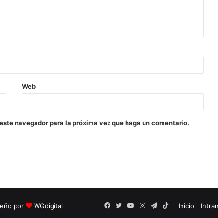
Web
 este navegador para la próxima vez que haga un comentario.
seño por
WGdigital
Facebook
Twitter
YouTube
Instagram
Telegram
TikTok
Inicio
Intra