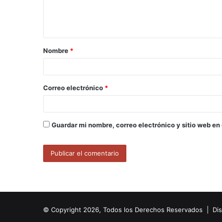
n
t
a
Nombre
*
r
i
o
Correo electrónico
*
*
Guardar mi nombre, correo electrónico y sitio web en
© Copyright 2026, Todos los Derechos Reservados | Di