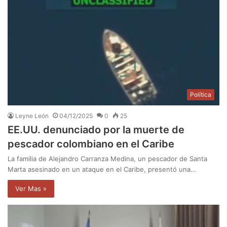
Política
Leyne León
04/12/2025
0
25
EE.UU. denunciado por la muerte de
pescador colombiano en el Caribe
La familia de Alejandro Carranza Medina, un pescador de Santa
Marta asesinado en un ataque en el Caribe, presentó una…
Ver Mas »