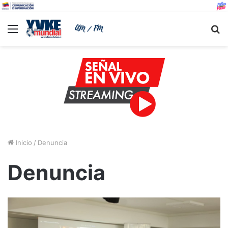
Menu
B
Inicio
/
Denuncia
Denuncia