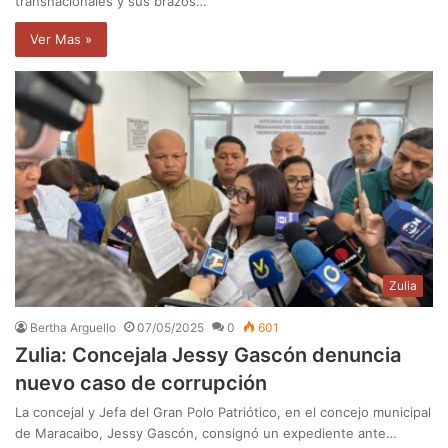
transnacionales y sus brazos…
Ver Mas »
Zulia
Bertha Arguello
07/05/2025
0
601
Zulia: Concejala Jessy Gascón denuncia
nuevo caso de corrupción
La concejal y Jefa del Gran Polo Patriótico, en el concejo municipal
de Maracaibo, Jessy Gascón, consignó un expediente ante…