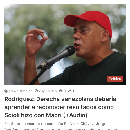
Política
administración
23/11/2015
0
123
Rodríguez: Derecha venezolana debería
aprender a reconocer resultados como
Scioli hizo con Macri (+Audio)
El jefe del comando de campaña Bolívar – Chávez, Jorge
Rodríguez expresó que la derecha venezolana debería aprender