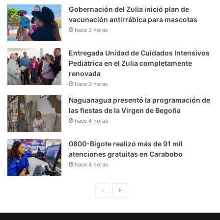
Gobernación del Zulia inició plan de
vacunación antirrábica para mascotas
hace 3 horas
Entregada Unidad de Cuidados Intensivos
Pediátrica en el Zulia completamente
renovada
hace 3 horas
Naguanagua presentó la programación de
las fiestas de la Virgen de Begoña
hace 4 horas
0800-Bigote realizó más de 91 mil
atenciones gratuitas en Carabobo
hace 4 horas
P
S
á
i
g
g