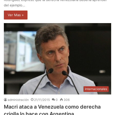
del ejemplo…
Ver Mas »
Internacionales
administración
21/11/2015
0
306
Macri ataca a Venezuela como derecha
criolla lo hace con Argentina