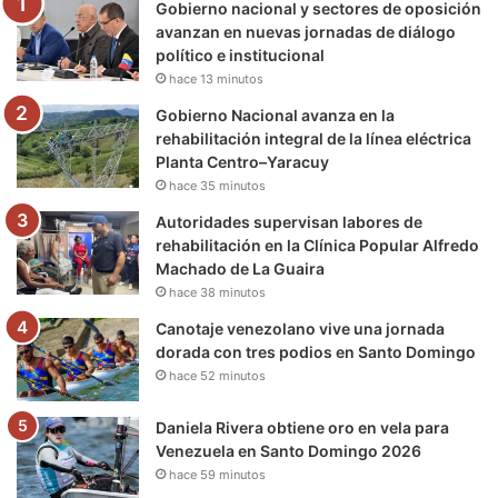
Gobierno nacional y sectores de oposición
o
r
e
r
a
avanzan en nuevas jornadas de diálogo
político e institucional
k
a
m
hace 13 minutos
m
Gobierno Nacional avanza en la
rehabilitación integral de la línea eléctrica
Planta Centro–Yaracuy
hace 35 minutos
Autoridades supervisan labores de
rehabilitación en la Clínica Popular Alfredo
Machado de La Guaira
hace 38 minutos
Canotaje venezolano vive una jornada
dorada con tres podios en Santo Domingo
hace 52 minutos
Daniela Rivera obtiene oro en vela para
Venezuela en Santo Domingo 2026
hace 59 minutos