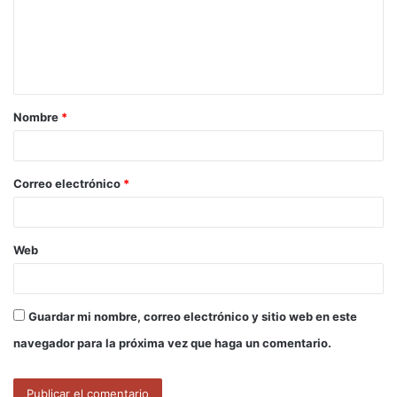
e
n
t
a
Nombre
*
r
i
o
Correo electrónico
*
*
Web
Guardar mi nombre, correo electrónico y sitio web en este
navegador para la próxima vez que haga un comentario.