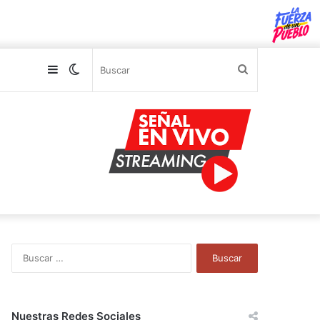
Sidebar
Switch
Buscar
skin
B
u
s
c
a
Nuestras Redes Sociales