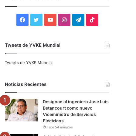
r
:
F
T
Y
I
T
T
a
w
o
n
e
i
c
i
u
s
l
k
Tweets de YVKE Mundial
e
t
T
t
e
T
Tweets de YVKE Mundial
b
t
u
a
g
o
o
e
b
g
r
k
Noticias Recientes
o
r
e
r
a
Designan al ingeniero José Luis
k
a
m
Betancourt como nuevo
Viceministro de Servicios
m
Eléctricos
hace 54 minutos