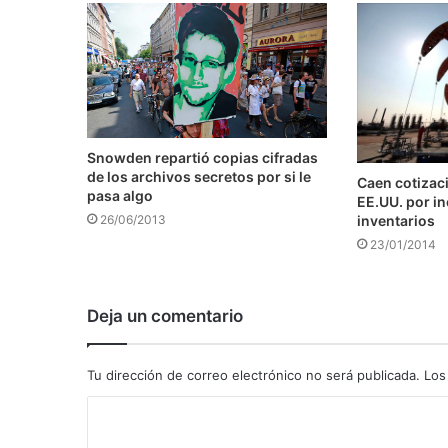
Snowden repartió copias cifradas
de los archivos secretos por si le
Caen cotizaci
pasa algo
EE.UU. por i
inventarios
26/06/2013
23/01/2014
Deja un comentario
Tu dirección de correo electrónico no será publicada.
Los
C
o