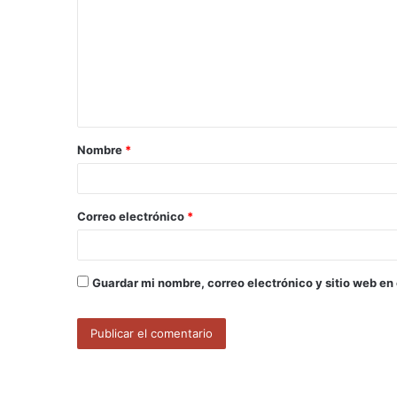
m
e
n
t
a
Nombre
*
r
i
o
Correo electrónico
*
*
Guardar mi nombre, correo electrónico y sitio web en