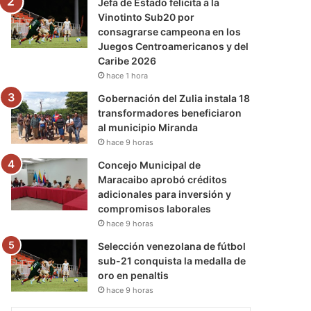
Jefa de Estado felicita a la
Vinotinto Sub20 por
consagrarse campeona en los
Juegos Centroamericanos y del
Caribe 2026
hace 1 hora
Gobernación del Zulia instala 18
transformadores beneficiaron
al municipio Miranda
hace 9 horas
Concejo Municipal de
Maracaibo aprobó créditos
adicionales para inversión y
compromisos laborales
hace 9 horas
Selección venezolana de fútbol
sub-21 conquista la medalla de
oro en penaltis
hace 9 horas