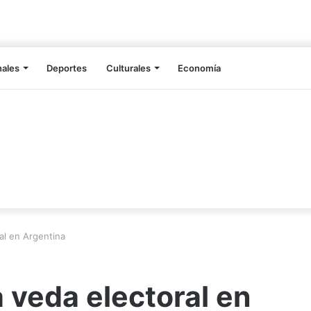
nales
Deportes
Culturales
Economía
ral en Argentina
a veda electoral en