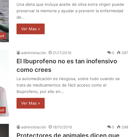
Una dieta que incluya aceite de oliva extra virgen puede
preservar la memoria y ayudar a prevenir la enfermedad
de…
Ver Mas »
lud
administración
21/11/2016
0
397
El Ibuprofeno no es tan inofensivo
como crees
La automedicación es riesgosa, sobre todo cuando se
trata de medicamentos de fácil acceso como el
Ibuprofeno, por ello en…
Ver Mas »
lud
administración
18/10/2016
0
398
Protectores de animales dicen que