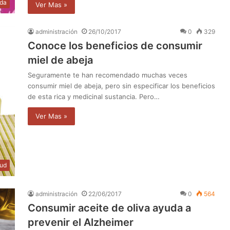
da
Ver Mas »
administración
26/10/2017
0
329
Conoce los beneficios de consumir
miel de abeja
Seguramente te han recomendado muchas veces
consumir miel de abeja, pero sin especificar los beneficios
de esta rica y medicinal sustancia. Pero…
Ver Mas »
lud
administración
22/06/2017
0
564
Consumir aceite de oliva ayuda a
prevenir el Alzheimer