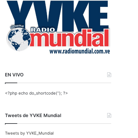
r
:
EN VIVO
<?php echo do_shortcode(‘‘); ?>
Tweets de YVKE Mundial
Tweets by YVKE_Mundial