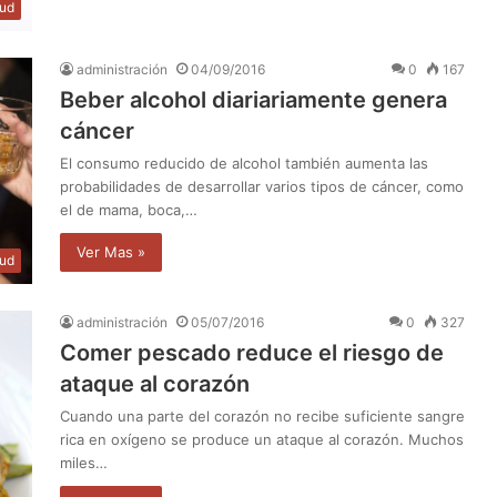
lud
administración
04/09/2016
0
167
Beber alcohol diariariamente genera
cáncer
El consumo reducido de alcohol también aumenta las
probabilidades de desarrollar varios tipos de cáncer, como
el de mama, boca,…
Ver Mas »
lud
administración
05/07/2016
0
327
Comer pescado reduce el riesgo de
ataque al corazón
Cuando una parte del corazón no recibe suficiente sangre
rica en oxígeno se produce un ataque al corazón. Muchos
miles…