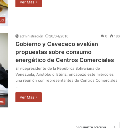
Ver Mas »
lud
administración
20/04/2016
0
186
Gobierno y Cavececo evalúan
propuestas sobre consumo
energético de Centros Comerciales
El vicepresidente de la República Bolivariana de
Venezuela, Aristóbulo Istúriz, encabezó este miércoles
una reunión con representantes de Centros Comerciales.
…
Ver Mas »
les
Siguiente Pagina