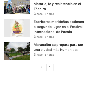
historia, fe y resistencia en el
Táchira
hace 13 horas
Escritoras merideñas obtienen
el segundo lugar en el Festival
Internacional de Poesía
hace 13 horas
Maracaibo se prepara para ser
una ciudad más humanista
hace 18 horas
P
S
á
i
g
g
i
u
n
i
a
e