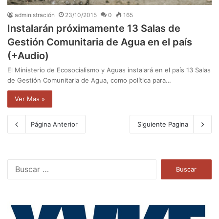
administración
23/10/2015
0
165
Instalarán próximamente 13 Salas de
Gestión Comunitaria de Agua en el país
(+Audio)
El Ministerio de Ecosocialismo y Aguas instalará en el país 13 Salas
de Gestión Comunitaria de Agua, como política para…
Ver Mas »
Página Anterior
Siguiente Pagina
B
u
s
c
a
r