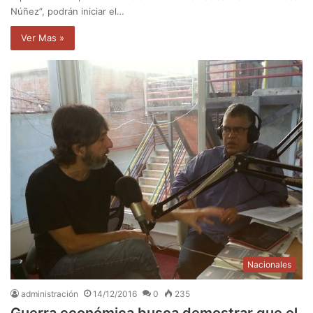
Núñez”, podrán iniciar el…
Ver Mas »
Nacionales
administración
14/12/2016
0
235
Guerra económica busca demostrar que el