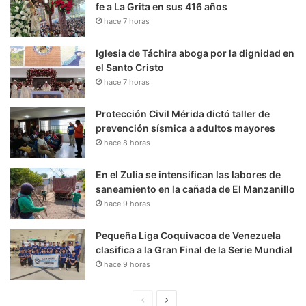
fe a La Grita en sus 416 años
hace 7 horas
Iglesia de Táchira aboga por la dignidad en
el Santo Cristo
hace 7 horas
Protección Civil Mérida dictó taller de
prevención sísmica a adultos mayores
hace 8 horas
En el Zulia se intensifican las labores de
saneamiento en la cañada de El Manzanillo
hace 9 horas
Pequeña Liga Coquivacoa de Venezuela
clasifica a la Gran Final de la Serie Mundial
hace 9 horas
P
S