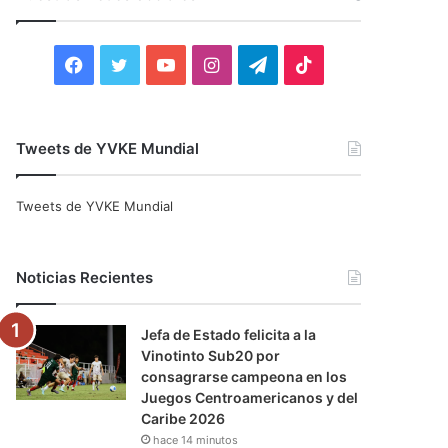
r
:
F
T
Y
I
T
T
a
w
o
n
e
i
c
i
u
s
l
k
Tweets de YVKE Mundial
e
t
T
t
e
T
Tweets de YVKE Mundial
b
t
u
a
g
o
o
e
b
g
r
k
Noticias Recientes
o
r
e
r
a
Jefa de Estado felicita a la
k
a
m
Vinotinto Sub20 por
consagrarse campeona en los
m
Juegos Centroamericanos y del
Caribe 2026
hace 14 minutos