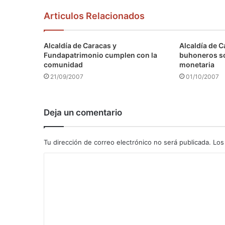
Articulos Relacionados
Alcaldía de Caracas y
Alcaldía de C
Fundapatrimonio cumplen con la
buhoneros s
comunidad
monetaria
21/09/2007
01/10/2007
Deja un comentario
Tu dirección de correo electrónico no será publicada.
Los
C
o
m
e
n