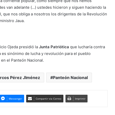
larga corriente popular, como siempre que nos hemos
es van adelante (…) ustedes hicieron y siguen haciendo la
al, que nos obliga a nosotros los dirigentes de la Revolución
ministro Jaua.
icio Ojeda presidió la
Junta Patriótica
que lucharía contra
a es sinónimo de lucha y revolución para el pueblo
 en el Panteón Nacional.
rcos Pérez JIménez
Panteón Nacional
Messenger
Compartir via Correo
Imprimir