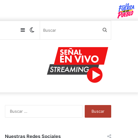
Sidebar
Switch
Buscar
skin
B
u
s
c
a
Nuestras Redes Sociales