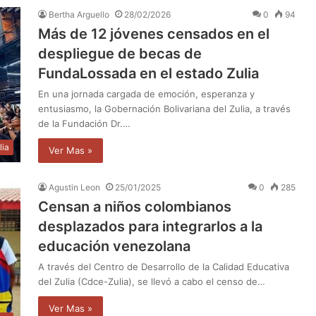
Bertha Arguello
28/02/2026
0
94
Más de 12 jóvenes censados en el
despliegue de becas de
FundaLossada en el estado Zulia
En una jornada cargada de emoción, esperanza y
entusiasmo, la Gobernación Bolivariana del Zulia, a través
de la Fundación Dr.…
lia
Ver Mas »
Agustin Leon
25/01/2025
0
285
Censan a niños colombianos
desplazados para integrarlos a la
educación venezolana
A través del Centro de Desarrollo de la Calidad Educativa
del Zulia (Cdce-Zulia), se llevó a cabo el censo de…
Ver Mas »