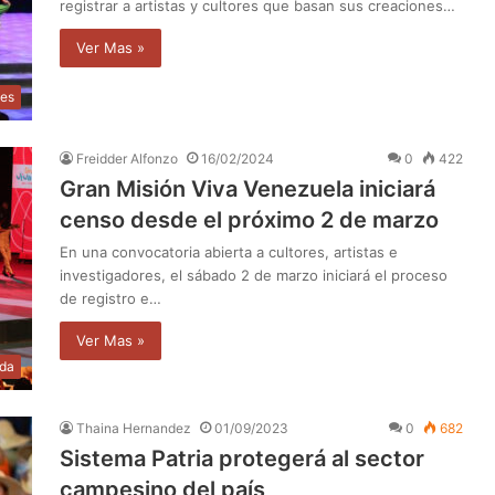
registrar a artistas y cultores que basan sus creaciones…
Ver Mas »
les
Freidder Alfonzo
16/02/2024
0
422
Gran Misión Viva Venezuela iniciará
censo desde el próximo 2 de marzo
En una convocatoria abierta a cultores, artistas e
investigadores, el sábado 2 de marzo iniciará el proceso
de registro e…
Ver Mas »
da
Thaina Hernandez
01/09/2023
0
682
Sistema Patria protegerá al sector
campesino del país