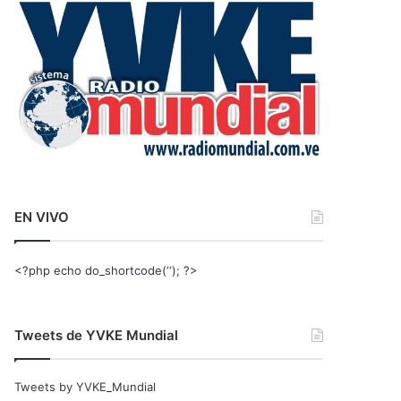
r
:
EN VIVO
<?php echo do_shortcode(‘‘); ?>
Tweets de YVKE Mundial
Tweets by YVKE_Mundial