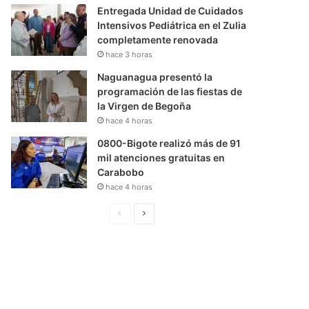
Entregada Unidad de Cuidados
Intensivos Pediátrica en el Zulia
completamente renovada
hace 3 horas
Naguanagua presentó la
programación de las fiestas de
la Virgen de Begoña
hace 4 horas
0800-Bigote realizó más de 91
mil atenciones gratuitas en
Carabobo
hace 4 horas
P
S
á
i
g
g
i
u
n
i