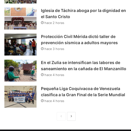
Iglesia de Táchira aboga por la dignidad en
el Santo Cristo
hace 2 horas
Protección Civil Mérida dictó taller de
prevención sísmica a adultos mayores
hace 3 horas
En el Zulia se intensifican las labores de
saneamiento en la cañada de El Manzanillo
hace 4 horas
Pequeña Liga Coquivacoa de Venezuela
clasifica a la Gran Final de la Serie Mundial
hace 4 horas
P
S
á
i