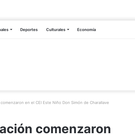
nales
Deportes
Culturales
Economía
 comenzaron en el CEI Este Niño Don Simón de Charallave
vación comenzaron