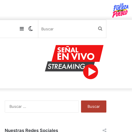
Sidebar
Switch
Buscar
skin
B
u
s
c
a
Nuestras Redes Sociales