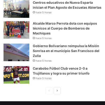
Centros educativos de Nueva Esparta
inician el Plan Agosto de Escuelas Abiertas
hace 5 horas
Alcalde Marco Perrota dota con equipos
técnicos al Cuerpo de Bomberos de
Machiques
hace 5 horas
Gobierno Bolivariano reimpulsa la Misión
Sonrisa en el municipio San Francisco del
Zulia
hace 5 horas
Carabobo Fútbol Club vence 2-0 a
Trujillanos y logra su primer triunfo
hace 5 horas
P
S
á
i
g
g