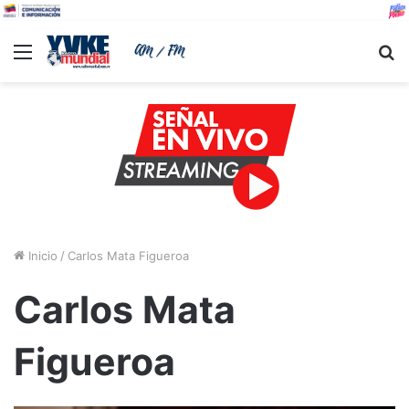
Menu
B
Inicio
/
Carlos Mata Figueroa
Carlos Mata
Figueroa