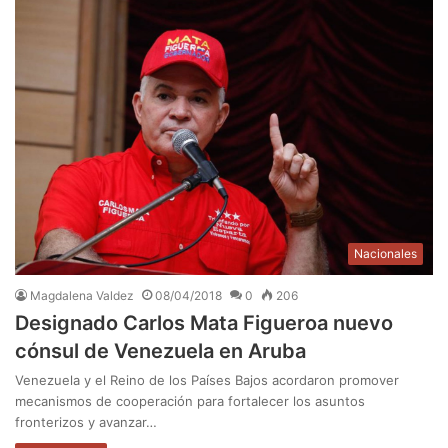
Nacionales
Magdalena Valdez
08/04/2018
0
206
Designado Carlos Mata Figueroa nuevo
cónsul de Venezuela en Aruba
Venezuela y el Reino de los Países Bajos acordaron promover
mecanismos de cooperación para fortalecer los asuntos
fronterizos y avanzar…