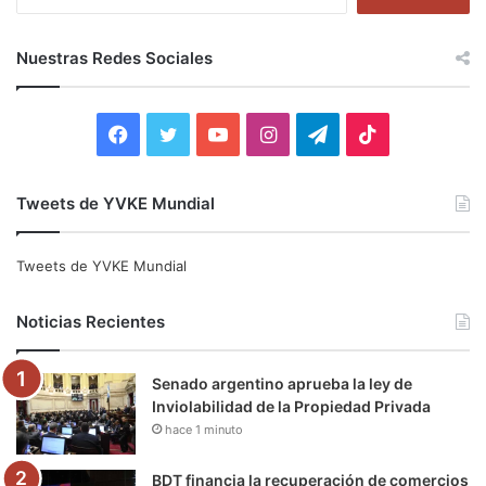
u
s
c
Nuestras Redes Sociales
a
r
:
F
T
Y
I
T
T
a
w
o
n
e
i
Tweets de YVKE Mundial
c
i
u
s
l
k
e
t
T
t
e
T
Tweets de YVKE Mundial
b
t
u
a
g
o
Noticias Recientes
o
e
b
g
r
k
Senado argentino aprueba la ley de
o
r
e
r
a
Inviolabilidad de la Propiedad Privada
hace 1 minuto
k
a
m
m
BDT financia la recuperación de comercios