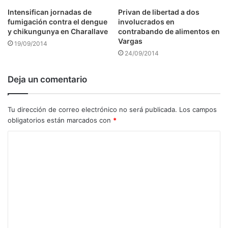
Intensifican jornadas de
Privan de libertad a dos
fumigación contra el dengue
involucrados en
y chikungunya en Charallave
contrabando de alimentos en
Vargas
19/09/2014
24/09/2014
Deja un comentario
Tu dirección de correo electrónico no será publicada.
Los campos
obligatorios están marcados con
*
C
o
m
e
n
t