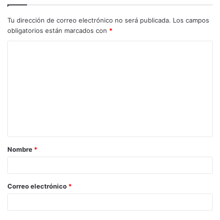
Tu dirección de correo electrónico no será publicada.
Los campos
obligatorios están marcados con
*
C
o
m
e
n
t
a
Nombre
*
r
i
o
Correo electrónico
*
*