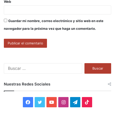
Web
Guardar mi nombre, correo electrónico y sitio web en este
navegador para la próxima vez que haga un comentario.
B
u
s
c
Nuestras Redes Sociales
a
r
:
F
T
Y
I
T
T
a
w
o
n
e
i