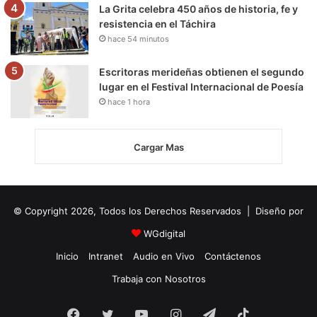
La Grita celebra 450 años de historia, fe y
resistencia en el Táchira
hace 54 minutos
Escritoras merideñas obtienen el segundo
lugar en el Festival Internacional de Poesía
hace 1 hora
Cargar Mas
© Copyright 2026, Todos los Derechos Reservados | Diseño por
WGdigital
Inicio
Intranet
Audio en Vivo
Contáctenos
Trabaja con Nosotros
Facebook
Twitter
YouTube
Instagram
Telegram
TikTok