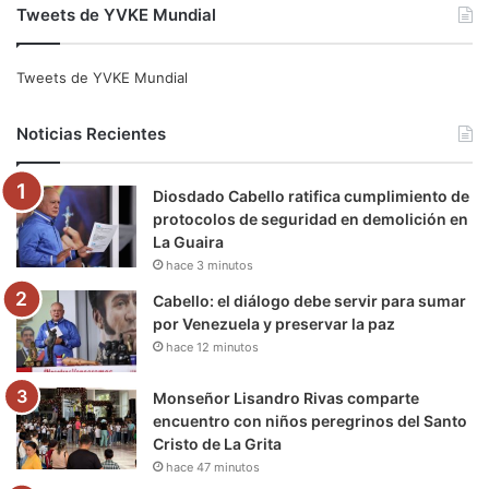
Tweets de YVKE Mundial
c
i
u
s
l
k
e
t
T
t
e
T
Tweets de YVKE Mundial
b
t
u
a
g
o
Noticias Recientes
o
e
b
g
r
k
Diosdado Cabello ratifica cumplimiento de
o
r
e
r
a
protocolos de seguridad en demolición en
La Guaira
k
a
m
hace 3 minutos
m
Cabello: el diálogo debe servir para sumar
por Venezuela y preservar la paz
hace 12 minutos
Monseñor Lisandro Rivas comparte
encuentro con niños peregrinos del Santo
Cristo de La Grita
hace 47 minutos