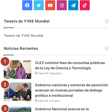
:
F
T
Y
I
T
T
a
w
o
n
e
i
Tweets de YVKE Mundial
c
i
u
s
l
k
e
t
T
t
e
T
Tweets de YVKE Mundial
b
t
u
a
g
o
Noticias Recientes
o
e
b
g
r
k
CLEZ culminó fase de consultas públicas
o
r
e
r
a
de la Ley de Ciencia y Tecnología
hace 42 segundos
k
a
m
m
Gobierno nacional y sectores de oposición
avanzan en nuevas jornadas de diálogo
político e institucional
hace 42 minutos
Gobierno Nacional avanza en la