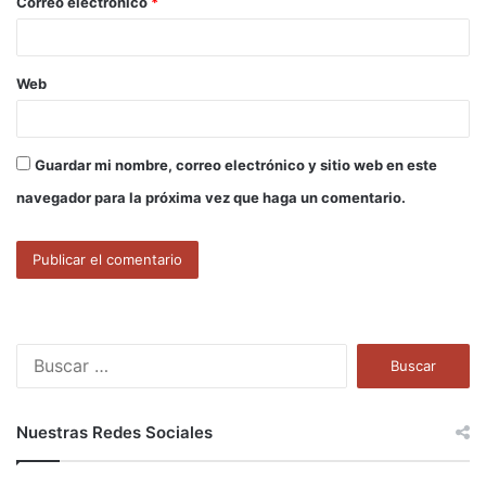
Correo electrónico
*
*
Web
Guardar mi nombre, correo electrónico y sitio web en este
navegador para la próxima vez que haga un comentario.
B
u
s
c
Nuestras Redes Sociales
a
r