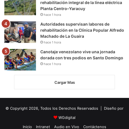
rehabilitación integral de la línea eléctrica
Planta Centro–Yaracuy
hace 1 hora
Autoridades supervisan labores de
rehabilitación en la Clínica Popular Alfredo
Machado de La Guaira
hace 1 hora
Canotaje venezolano vive una jornada
dorada con tres podios en Santo Domingo
hace 1 hora
Cargar Mas
© Copyright 2026, Todos los Derechos Reservados | Diseño por
WGdigital
Inicio
Intranet
Audio en Vivo
Contáctenos