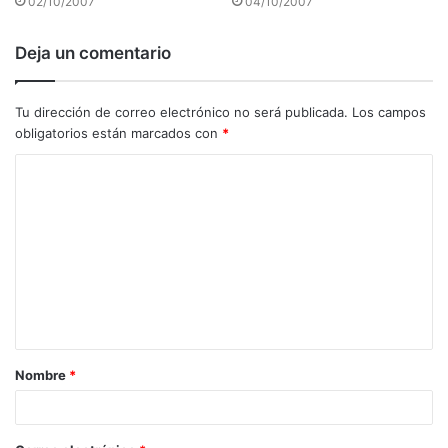
02/10/2007
04/10/2007
Deja un comentario
Tu dirección de correo electrónico no será publicada.
Los campos
obligatorios están marcados con
*
C
o
m
e
n
t
a
Nombre
*
r
i
o