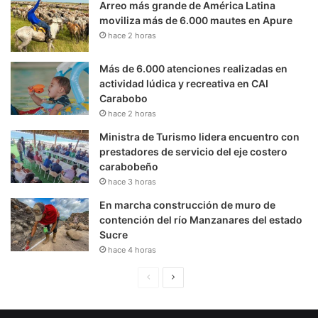
Arreo más grande de América Latina
moviliza más de 6.000 mautes en Apure
hace 2 horas
Más de 6.000 atenciones realizadas en
actividad lúdica y recreativa en CAI
Carabobo
hace 2 horas
Ministra de Turismo lidera encuentro con
prestadores de servicio del eje costero
carabobeño
hace 3 horas
En marcha construcción de muro de
contención del río Manzanares del estado
Sucre
hace 4 horas
P
S
á
i
g
g