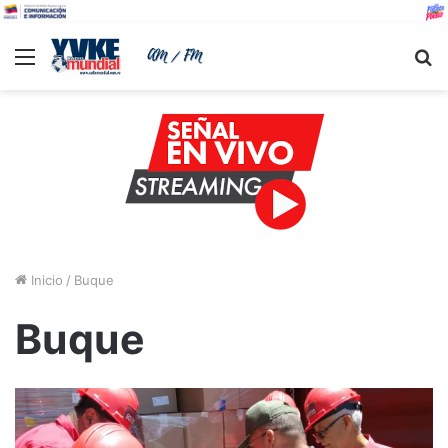
Menu
B
Inicio
/
Buque
Buque