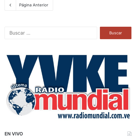
Página Anterior
B
u
s
c
a
r
:
EN VIVO