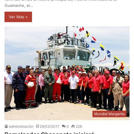
Guamache, el…
Ver Mas »
Mundial Margarita
administración
29/03/2017
0
228