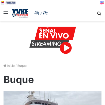
Menu
B
Inicio
/
Buque
Buque