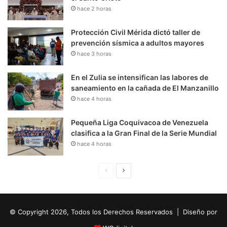
hace 2 horas
Protección Civil Mérida dictó taller de
prevención sísmica a adultos mayores
hace 3 horas
En el Zulia se intensifican las labores de
saneamiento en la cañada de El Manzanillo
hace 4 horas
Pequeña Liga Coquivacoa de Venezuela
clasifica a la Gran Final de la Serie Mundial
hace 4 horas
P
S
á
i
g
g
© Copyright 2026, Todos los Derechos Reservados | Diseño por
i
u