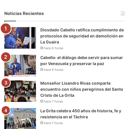
b
t
u
a
g
o
Noticias Recientes
o
e
b
g
r
k
Diosdado Cabello ratifica cumplimiento de
o
r
e
r
a
protocolos de seguridad en demolición en
La Guaira
k
a
m
hace 6 horas
m
Cabello: el diálogo debe servir para sumar
por Venezuela y preservar la paz
hace 6 horas
Monseñor Lisandro Rivas comparte
encuentro con niños peregrinos del Santo
Cristo de La Grita
hace 7 horas
La Grita celebra 450 años de historia, fe y
resistencia en el Táchira
hace 7 horas