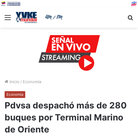
Menu
B
Inicio
/
Economía
Economía
Pdvsa despachó más de 280
buques por Terminal Marino
de Oriente