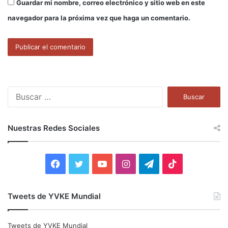
Guardar mi nombre, correo electrónico y sitio web en este
navegador para la próxima vez que haga un comentario.
B
u
s
c
Nuestras Redes Sociales
a
r
:
F
T
Y
I
T
T
a
w
o
n
e
i
Tweets de YVKE Mundial
c
i
u
s
l
k
e
t
T
t
e
T
Tweets de YVKE Mundial