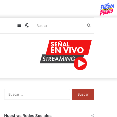
Sidebar
Switch
Buscar
skin
B
u
s
c
a
Nuestras Redes Sociales