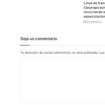
Línea de tra
Casarapa au
incurriendo e
especulació
21/08/2014
Deja un comentario
Tu dirección de correo electrónico no será publicada.
Los
C
o
m
e
n
t
a