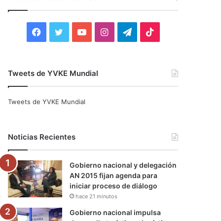
r
:
F
T
Y
I
T
T
a
w
o
n
e
i
c
i
u
s
l
k
Tweets de YVKE Mundial
e
t
T
t
e
T
Tweets de YVKE Mundial
b
t
u
a
g
o
o
e
b
g
r
k
Noticias Recientes
o
r
e
r
a
Gobierno nacional y delegación
k
a
m
AN 2015 fijan agenda para
iniciar proceso de diálogo
m
hace 21 minutos
Gobierno nacional impulsa