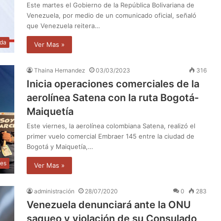
Este martes el Gobierno de la República Bolivariana de
Venezuela, por medio de un comunicado oficial, señaló
que Venezuela reitera…
da
Ver Mas »
Thaina Hernandez
03/03/2023
316
Inicia operaciones comerciales de la
aerolínea Satena con la ruta Bogotá-
Maiquetía
Este viernes, la aerolínea colombiana Satena, realizó el
primer vuelo comercial Embraer 145 entre la ciudad de
Bogotá y Maiquetía,…
les
Ver Mas »
administración
28/07/2020
0
283
Venezuela denunciará ante la ONU
saqueo y violación de su Consulado