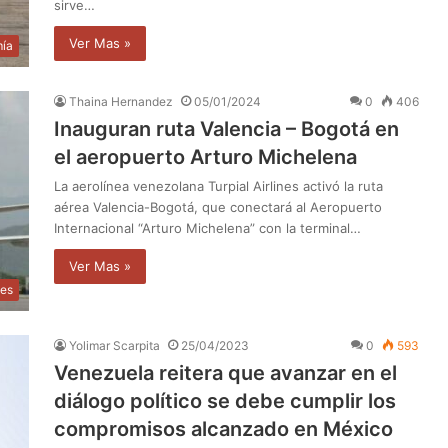
sirve…
Ver Mas »
ía
Thaina Hernandez
05/01/2024
0
406
Inauguran ruta Valencia – Bogotá en
el aeropuerto Arturo Michelena
La aerolínea venezolana Turpial Airlines activó la ruta
aérea Valencia-Bogotá, que conectará al Aeropuerto
Internacional “Arturo Michelena” con la terminal…
Ver Mas »
les
Yolimar Scarpita
25/04/2023
0
593
Venezuela reitera que avanzar en el
diálogo político se debe cumplir los
compromisos alcanzado en México