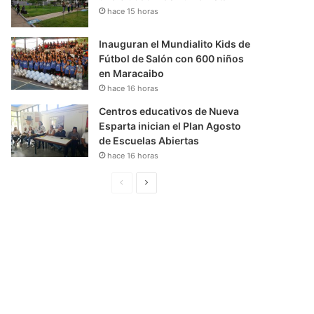
hace 15 horas
Inauguran el Mundialito Kids de
Fútbol de Salón con 600 niños
en Maracaibo
hace 16 horas
Centros educativos de Nueva
Esparta inician el Plan Agosto
de Escuelas Abiertas
hace 16 horas
P
S
á
i
g
g
i
u
n
i
a
e
A
n