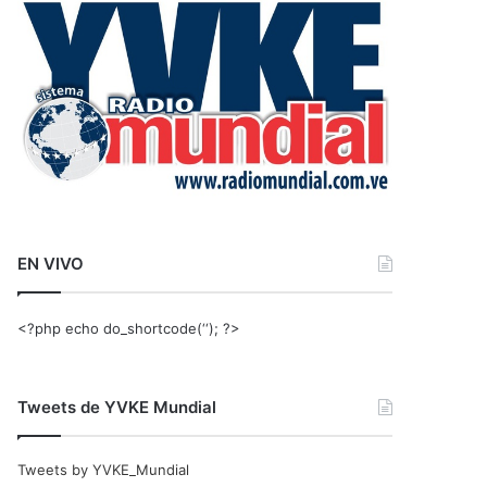
r
:
EN VIVO
<?php echo do_shortcode(‘‘); ?>
Tweets de YVKE Mundial
Tweets by YVKE_Mundial