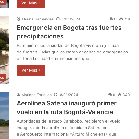
les
Ver Mas »
Thaina Hernandez
07/11/2024
0
218
Emergencia en Bogotá tras fuertes
precipitaciones
Este miércoles la ciudad de Bogotá vivió una jornada
de fuertes lluvias que causaron decenas de emergencias
en toda la ciudad e inundaciones que…
Ver Mas »
les
Mariana Torrelles
18/01/2024
0
340
Aerolínea Satena inauguró primer
vuelo en la ruta Bogotá-Valencia
Autoridades del estado Carabobo, recibieron el vuelo
inaugural de la aerolínea colombiana Satena en
elAeropuerto Internacional «Arturo Michelena» que