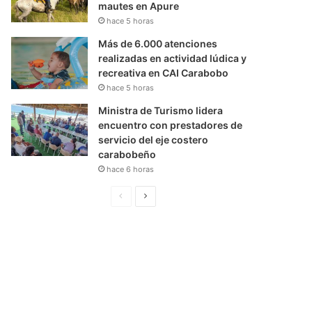
mautes en Apure
hace 5 horas
Más de 6.000 atenciones
realizadas en actividad lúdica y
recreativa en CAI Carabobo
hace 5 horas
Ministra de Turismo lidera
encuentro con prestadores de
servicio del eje costero
carabobeño
hace 6 horas
P
S
á
i
g
g
i
u
n
i
a
e