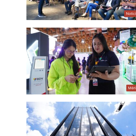
Notic
Méri