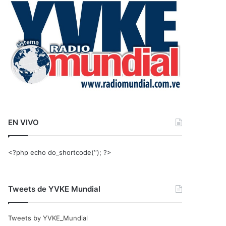
r
:
EN VIVO
<?php echo do_shortcode(‘‘); ?>
Tweets de YVKE Mundial
Tweets by YVKE_Mundial