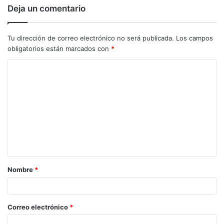
Deja un comentario
Tu dirección de correo electrónico no será publicada.
Los campos
obligatorios están marcados con
*
C
o
m
e
n
t
a
Nombre
*
r
i
o
Correo electrónico
*
*