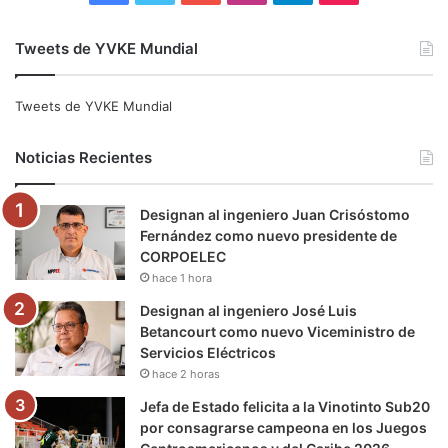
a
w
o
n
e
i
Tweets de YVKE Mundial
c
i
u
s
l
k
e
t
T
t
e
T
Tweets de YVKE Mundial
b
t
u
a
g
o
Noticias Recientes
o
e
b
g
r
k
Designan al ingeniero Juan Crisóstomo
o
r
e
r
a
Fernández como nuevo presidente de
CORPOELEC
k
a
m
hace 1 hora
m
Designan al ingeniero José Luis
Betancourt como nuevo Viceministro de
Servicios Eléctricos
hace 2 horas
Jefa de Estado felicita a la Vinotinto Sub20
por consagrarse campeona en los Juegos