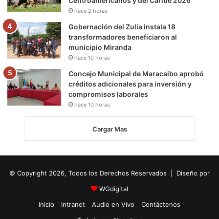
Centroamericanos y del Caribe 2026
hace 2 horas
Gobernación del Zulia instala 18
transformadores beneficiaron al
municipio Miranda
hace 10 horas
Concejo Municipal de Maracaibo aprobó
créditos adicionales para inversión y
compromisos laborales
hace 10 horas
Cargar Mas
© Copyright 2026, Todos los Derechos Reservados | Diseño por
WGdigital
Inicio
Intranet
Audio en Vivo
Contáctenos