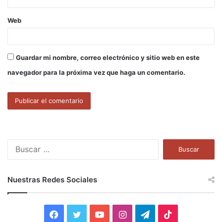
Web
Guardar mi nombre, correo electrónico y sitio web en este
navegador para la próxima vez que haga un comentario.
B
u
s
c
Nuestras Redes Sociales
a
r
:
F
T
Y
I
T
T