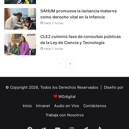
SAHUM promueve la lactancia materna
como derecho vital en la infancia
hace 2 horas
CLEZ culminó fase de consultas públicas
de la Ley de Ciencia y Tecnología
hace 2 horas
P
S
á
i
g
g
© Copyright 2026, Todos los Derechos Reservados | Diseño por
i
u
n
i
WGdigital
a
e
Inicio
Intranet
Audio en Vivo
Contáctenos
A
n
Trabaja con Nosotros
n
t
t
e