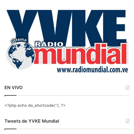
c
a
r
:
EN VIVO
<?php echo do_shortcode(‘‘); ?>
Tweets de YVKE Mundial