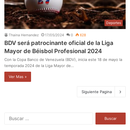
Deportes
Thaina Hernandez
17/05/2024
0
628
BDV será patrocinante oficial de la Liga
Mayor de Béisbol Profesional 2024
Con la Copa Banco de Venezuela (BDV), inicia este 18 de mayo la
temporada 2024 de la Liga Mayor de…
Ver Mas »
Siguiente Pagina
B
u
s