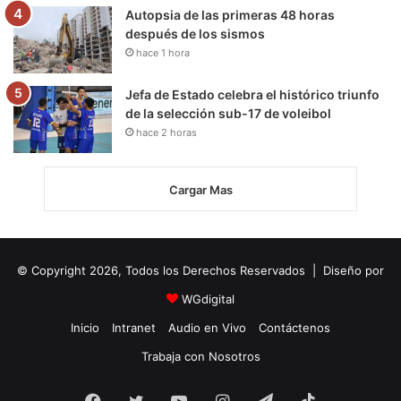
Autopsia de las primeras 48 horas
después de los sismos
hace 1 hora
Jefa de Estado celebra el histórico triunfo
de la selección sub-17 de voleibol
hace 2 horas
Cargar Mas
© Copyright 2026, Todos los Derechos Reservados | Diseño por
WGdigital
Inicio
Intranet
Audio en Vivo
Contáctenos
Trabaja con Nosotros
Facebook
Twitter
YouTube
Instagram
Telegram
TikTok