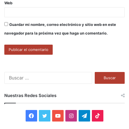
Web
Guardar mi nombre, correo electrónico y sitio web en este
navegador para la próxima vez que haga un comentario.
B
u
s
c
Nuestras Redes Sociales
a
r
:
F
T
Y
I
T
T
a
w
o
n
e
i