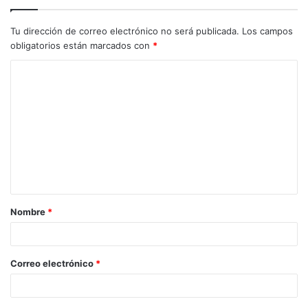
Tu dirección de correo electrónico no será publicada.
Los campos
obligatorios están marcados con
*
C
o
m
e
n
t
a
Nombre
*
r
i
o
Correo electrónico
*
*