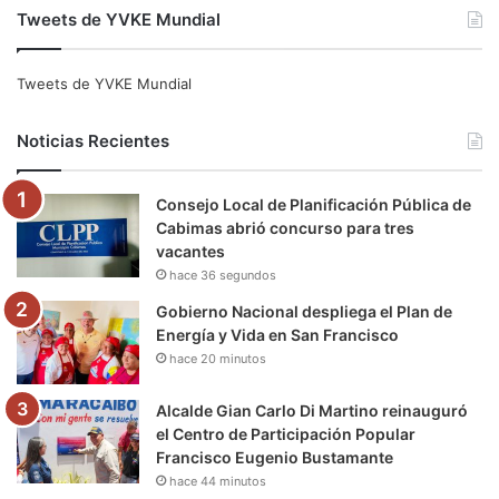
Tweets de YVKE Mundial
c
i
u
s
l
k
e
t
T
t
e
T
Tweets de YVKE Mundial
b
t
u
a
g
o
Noticias Recientes
o
e
b
g
r
k
Consejo Local de Planificación Pública de
o
r
e
r
a
Cabimas abrió concurso para tres
vacantes
k
a
m
hace 36 segundos
m
Gobierno Nacional despliega el Plan de
Energía y Vida en San Francisco
hace 20 minutos
Alcalde Gian Carlo Di Martino reinauguró
el Centro de Participación Popular
Francisco Eugenio Bustamante
hace 44 minutos