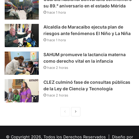
su 89.° aniversario en el estado Mérida
hace 1 hora
Alcaldía de Maracaibo ejecuta plan de
riesgos ante fenómenos El Niño y La Niña
hace 1 hora
SAHUM promueve la lactancia materna
como derecho vital en la infancia
hace 2 horas
CLEZ culminó fase de consultas públicas
de la Ley de Ciencia y Tecnología
hace 2 horas
P
S
á
i
g
g
© Copyright 2026, Todos los Derechos Reservados | Diseño por
i
u