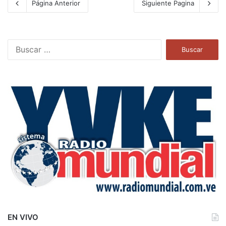
Página Anterior
Siguiente Pagina
B
u
s
c
a
r
:
EN VIVO