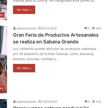
Popular para la Cultura, fue inaugurada este jueves la…
Ver Mas »
les
administración
02/11/2016
0
306
Gran Feria de Productos Artesanales
se realiza en Sabana Grande
Los visitantes podrán disfrutar de productos realizados
por 28 artesanos de la Gran Caracas, como: bisutería,
lencería, pinturas, comidas y…
Ver Mas »
les
administración
17/05/2016
0
325