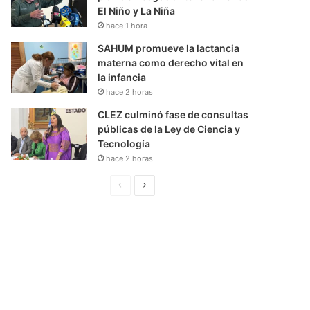
El Niño y La Niña
hace 1 hora
SAHUM promueve la lactancia
materna como derecho vital en
la infancia
hace 2 horas
CLEZ culminó fase de consultas
públicas de la Ley de Ciencia y
Tecnología
hace 2 horas
P
S
á
i
g
g
i
u
n
i
a
e
A
n