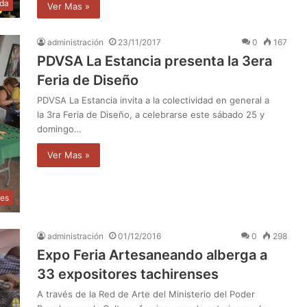
da
Ver Mas »
administración
23/11/2017
0
167
PDVSA La Estancia presenta la 3era
Feria de Diseño
PDVSA La Estancia invita a la colectividad en general a
la 3ra Feria de Diseño, a celebrarse este sábado 25 y
domingo…
Ver Mas »
les
administración
01/12/2016
0
298
Expo Feria Artesaneando alberga a
33 expositores tachirenses
A través de la Red de Arte del Ministerio del Poder