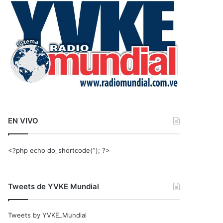
r
:
EN VIVO
<?php echo do_shortcode(‘‘); ?>
Tweets de YVKE Mundial
Tweets by YVKE_Mundial