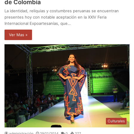
de Colombia
La identidad, reliquias y costumbres peruanas se encuentran
presentes hoy con notable aceptación en la XXIV Feria
Internacional Expoartesanías, que…
Ver Mas »
Culturales
administración
29/11/2014
0
277