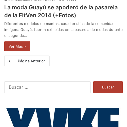
La moda Guayú se apoderó de la pasarela
de la FitVen 2014 (+Fotos)
Diferentes modelos de mantas, característica de la comunidad
indígena Guayú, fueron exhibidas en la pasarela de modas durante
el segundo…
Ver Mas »
Página Anterior
B
u
s
c
a
r
: