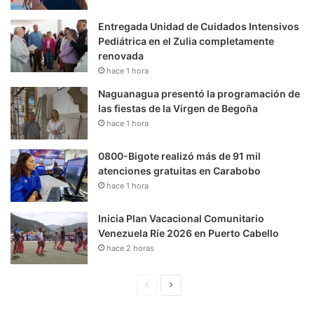
Entregada Unidad de Cuidados Intensivos
Pediátrica en el Zulia completamente
renovada
hace 1 hora
Naguanagua presentó la programación de
las fiestas de la Virgen de Begoña
hace 1 hora
0800-Bigote realizó más de 91 mil
atenciones gratuitas en Carabobo
hace 1 hora
Inicia Plan Vacacional Comunitario
Venezuela Ríe 2026 en Puerto Cabello
hace 2 horas
P
S
á
i