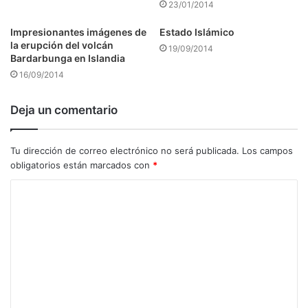
23/01/2014
Impresionantes imágenes de
Estado Islámico
la erupción del volcán
19/09/2014
Bardarbunga en Islandia
16/09/2014
Deja un comentario
Tu dirección de correo electrónico no será publicada.
Los campos
obligatorios están marcados con
*
C
o
m
e
n
t