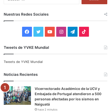
u
s
c
Nuestras Redes Sociales
a
r
:
F
T
Y
I
T
T
a
w
o
n
e
i
Tweets de YVKE Mundial
c
i
u
s
l
k
e
t
T
t
e
T
Tweets de YVKE Mundial
b
t
u
a
g
o
Noticias Recientes
o
e
b
g
r
k
Vicerrectorado Académico de la UCV y
o
r
e
r
a
Embajada de Portugal atendieron a 500
personas afectadas por los sismos en
k
a
m
Naiguatá
hace 2 minutos
m