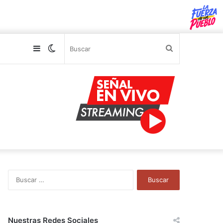
Sidebar
Switch
Buscar
skin
B
u
s
c
a
Nuestras Redes Sociales