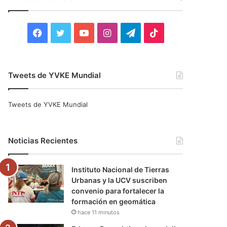
r
:
F
T
Y
I
T
T
a
w
o
n
e
i
c
i
u
s
l
k
Tweets de YVKE Mundial
e
t
T
t
e
T
Tweets de YVKE Mundial
b
t
u
a
g
o
o
e
b
g
r
k
Noticias Recientes
o
r
e
r
a
Instituto Nacional de Tierras
k
a
m
Urbanas y la UCV suscriben
convenio para fortalecer la
m
formación en geomática
hace 11 minutos