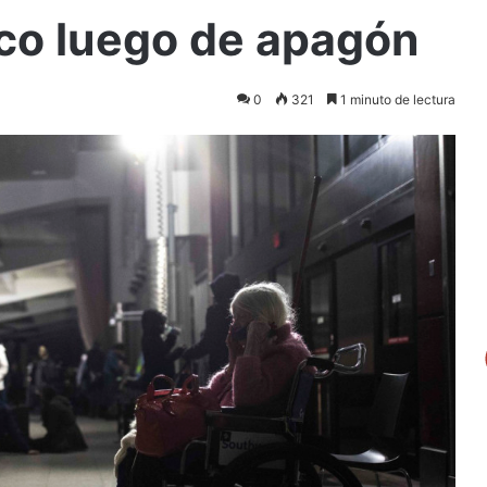
ico luego de apagón
0
321
1 minuto de lectura