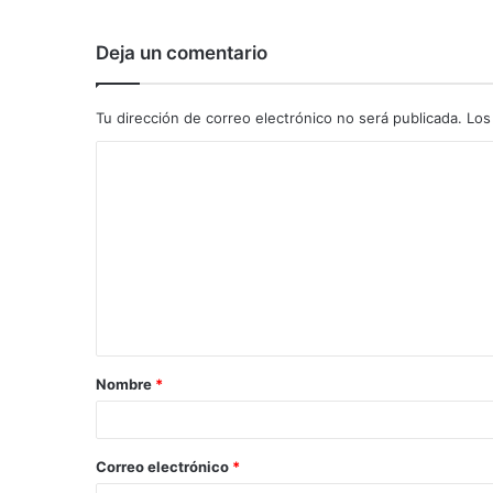
Deja un comentario
Tu dirección de correo electrónico no será publicada.
Los
C
o
m
e
n
t
a
Nombre
*
r
i
o
Correo electrónico
*
*