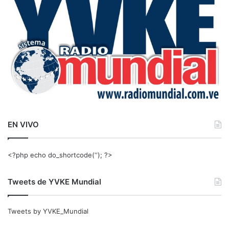
r
:
EN VIVO
<?php echo do_shortcode(‘‘); ?>
Tweets de YVKE Mundial
Tweets by YVKE_Mundial