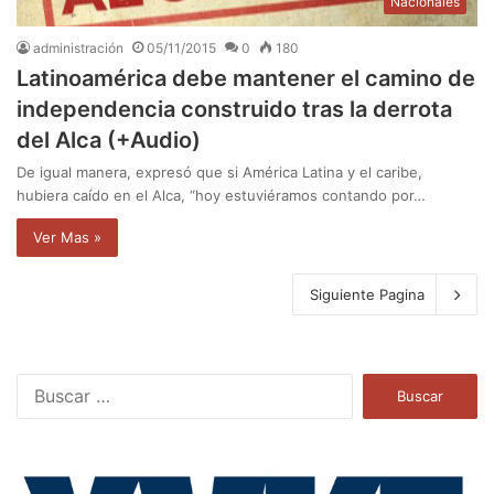
Nacionales
administración
05/11/2015
0
180
Latinoamérica debe mantener el camino de
independencia construido tras la derrota
del Alca (+Audio)
De igual manera, expresó que si América Latina y el caribe,
hubiera caído en el Alca, “hoy estuviéramos contando por…
Ver Mas »
Siguiente Pagina
B
u
s
c
a