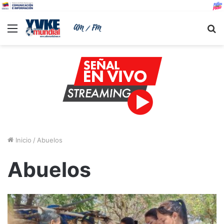
Menu
B
Inicio
/
Abuelos
Abuelos