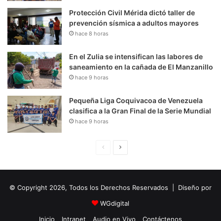
Protección Civil Mérida dictó taller de
prevención sísmica a adultos mayores
hace 8 horas
En el Zulia se intensifican las labores de
saneamiento en la cañada de El Manzanillo
hace 9 horas
Pequeña Liga Coquivacoa de Venezuela
clasifica a la Gran Final de la Serie Mundial
hace 9 horas
P
S
á
i
g
g
© Copyright 2026, Todos los Derechos Reservados | Diseño por
i
u
n
i
WGdigital
a
e
Inicio
Intranet
Audio en Vivo
Contáctenos