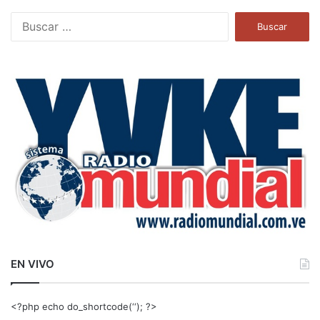
B
u
s
c
a
r
:
EN VIVO
<?php echo do_shortcode(‘‘); ?>