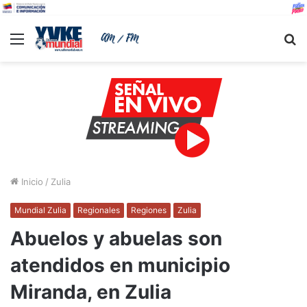
Menu
B
Inicio
/
Zulia
Mundial Zulia
Regionales
Regiones
Zulia
Abuelos y abuelas son
atendidos en municipio
Miranda, en Zulia