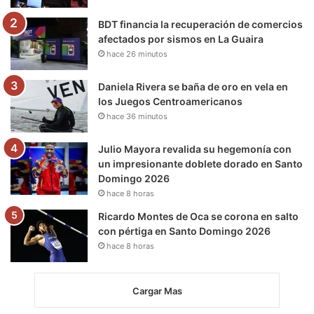
m
BDT financia la recuperación de comercios
afectados por sismos en La Guaira
hace 26 minutos
Daniela Rivera se baña de oro en vela en
los Juegos Centroamericanos
hace 36 minutos
Julio Mayora revalida su hegemonía con
un impresionante doblete dorado en Santo
Domingo 2026
hace 8 horas
Ricardo Montes de Oca se corona en salto
con pértiga en Santo Domingo 2026
hace 8 horas
Cargar Mas