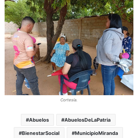
Cortesía.
Abuelos
AbuelosDeLaPatria
BienestarSocial
MunicipioMiranda