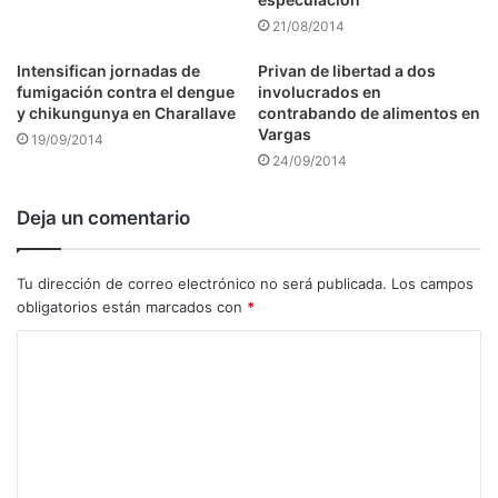
21/08/2014
Intensifican jornadas de
Privan de libertad a dos
fumigación contra el dengue
involucrados en
y chikungunya en Charallave
contrabando de alimentos en
Vargas
19/09/2014
24/09/2014
Deja un comentario
Tu dirección de correo electrónico no será publicada.
Los campos
obligatorios están marcados con
*
C
o
m
e
n