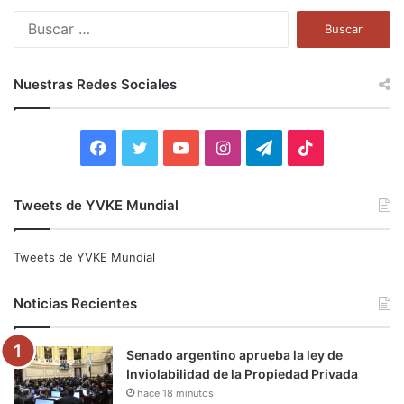
B
u
s
c
Nuestras Redes Sociales
a
r
:
F
T
Y
I
T
T
a
w
o
n
e
i
Tweets de YVKE Mundial
c
i
u
s
l
k
e
t
T
t
e
T
Tweets de YVKE Mundial
b
t
u
a
g
o
Noticias Recientes
o
e
b
g
r
k
Senado argentino aprueba la ley de
o
r
e
r
a
Inviolabilidad de la Propiedad Privada
hace 18 minutos
k
a
m