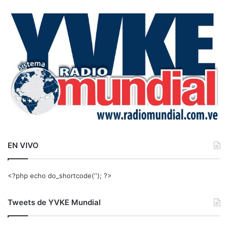
c
a
r
:
EN VIVO
<?php echo do_shortcode(‘‘); ?>
Tweets de YVKE Mundial