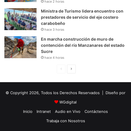
hace 2 horas
Ministra de Turismo lidera encuentro con
prestadores de servicio del eje costero
carabobeño
hace 3 horas
En marcha construcción de muro de
contención del río Manzanares del estado
Sucre
hace 4 horas
P
S
á
i
g
g
© Copyright 2026, Todos los Derechos Reservados | Diseño por
i
u
n
i
WGdigital
a
e
Inicio
Intranet
Audio en Vivo
Contáctenos
A
n
Trabaja con Nosotros
n
t