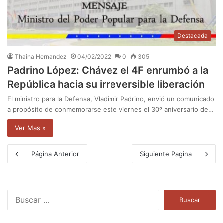
Destacada
Thaina Hernandez
04/02/2022
0
305
Padrino López: Chávez el 4F enrumbó a la
República hacia su irreversible liberación
El ministro para la Defensa, Vladimir Padrino, envió un comunicado
a propósito de conmemorarse este viernes el 30º aniversario de…
Ver Mas »
Página Anterior
Siguiente Pagina
B
u
s