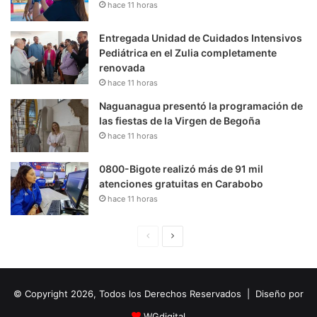
hace 11 horas
Entregada Unidad de Cuidados Intensivos
Pediátrica en el Zulia completamente
renovada
hace 11 horas
Naguanagua presentó la programación de
las fiestas de la Virgen de Begoña
hace 11 horas
0800-Bigote realizó más de 91 mil
atenciones gratuitas en Carabobo
hace 11 horas
P
S
á
i
g
g
© Copyright 2026, Todos los Derechos Reservados | Diseño por
i
u
n
i
WGdigital