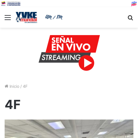
Menu
B
Inicio
/
4F
4F