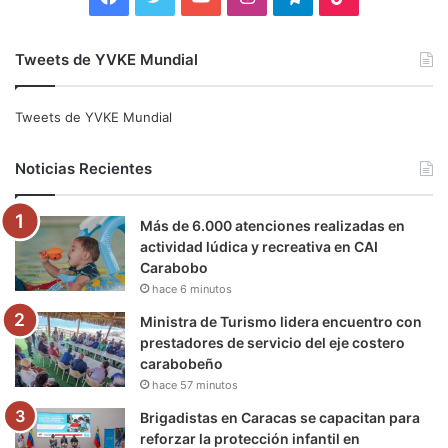
a
w
o
n
e
i
Tweets de YVKE Mundial
c
i
u
s
l
k
e
t
T
t
e
T
Tweets de YVKE Mundial
b
t
u
a
g
o
Noticias Recientes
o
e
b
g
r
k
Más de 6.000 atenciones realizadas en
o
r
e
r
a
actividad lúdica y recreativa en CAI
Carabobo
k
a
m
hace 6 minutos
m
Ministra de Turismo lidera encuentro con
prestadores de servicio del eje costero
carabobeño
hace 57 minutos
Brigadistas en Caracas se capacitan para
reforzar la protección infantil en