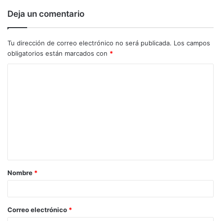
Deja un comentario
Tu dirección de correo electrónico no será publicada.
Los campos
obligatorios están marcados con
*
C
o
m
e
n
t
a
Nombre
*
r
i
o
Correo electrónico
*
*