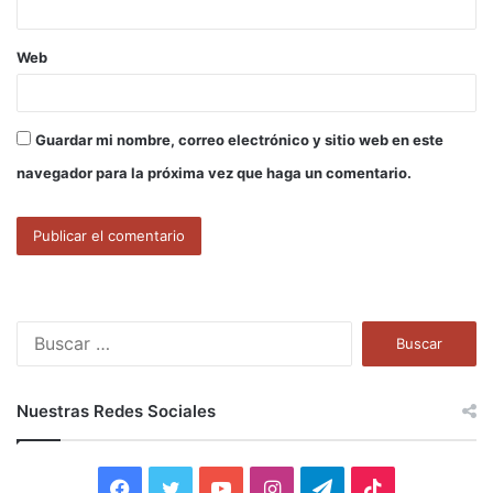
Web
Guardar mi nombre, correo electrónico y sitio web en este
navegador para la próxima vez que haga un comentario.
B
u
s
c
Nuestras Redes Sociales
a
r
:
F
T
Y
I
T
T