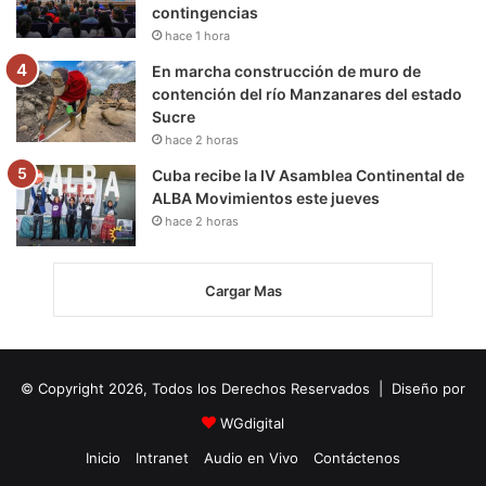
contingencias
hace 1 hora
En marcha construcción de muro de
contención del río Manzanares del estado
Sucre
hace 2 horas
Cuba recibe la IV Asamblea Continental de
ALBA Movimientos este jueves
hace 2 horas
Cargar Mas
© Copyright 2026, Todos los Derechos Reservados | Diseño por
WGdigital
Inicio
Intranet
Audio en Vivo
Contáctenos