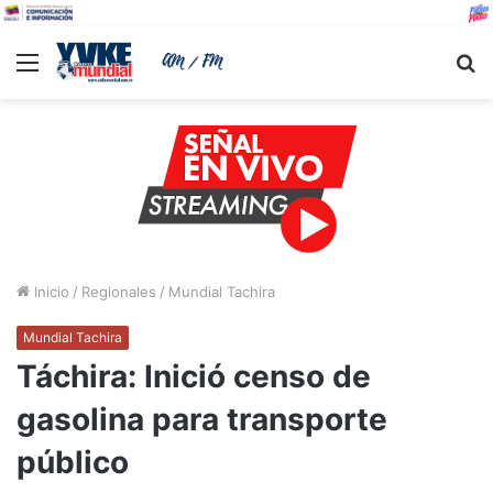
Menu
B
Inicio
/
Regionales
/
Mundial Tachira
Mundial Tachira
Táchira: Inició censo de
gasolina para transporte
público