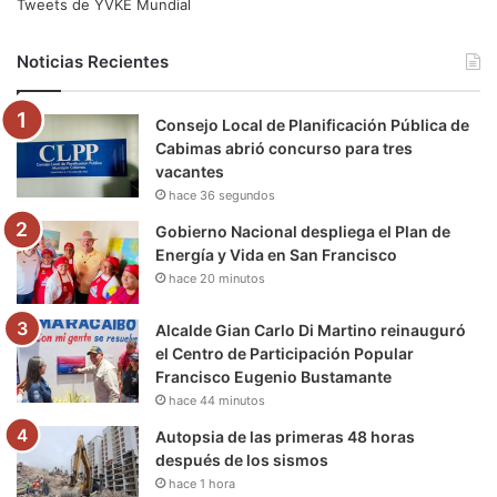
e
t
T
t
e
T
Tweets de YVKE Mundial
b
t
u
a
g
o
Noticias Recientes
o
e
b
g
r
k
Consejo Local de Planificación Pública de
o
r
e
r
a
Cabimas abrió concurso para tres
vacantes
k
a
m
hace 36 segundos
m
Gobierno Nacional despliega el Plan de
Energía y Vida en San Francisco
hace 20 minutos
Alcalde Gian Carlo Di Martino reinauguró
el Centro de Participación Popular
Francisco Eugenio Bustamante
hace 44 minutos
Autopsia de las primeras 48 horas
después de los sismos
hace 1 hora