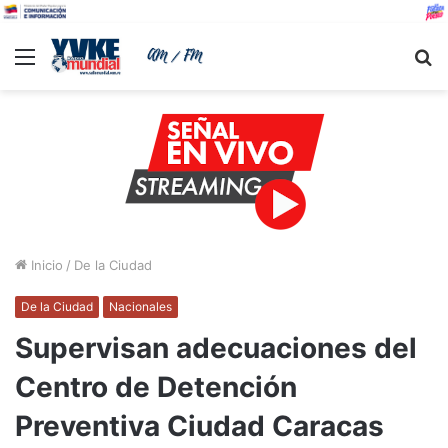
Menu
B
Inicio
/
De la Ciudad
De la Ciudad
Nacionales
Supervisan adecuaciones del
Centro de Detención
Preventiva Ciudad Caracas