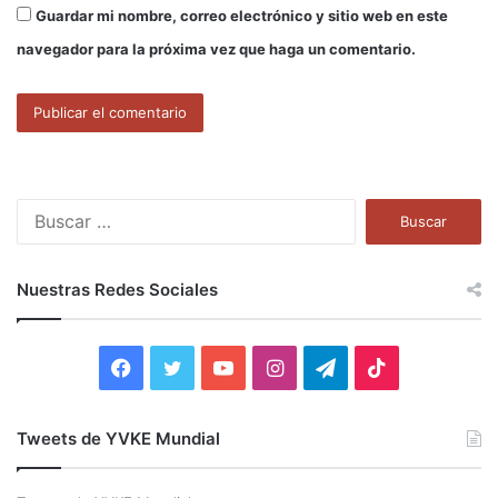
Guardar mi nombre, correo electrónico y sitio web en este
navegador para la próxima vez que haga un comentario.
B
u
s
c
Nuestras Redes Sociales
a
r
:
F
T
Y
I
T
T
a
w
o
n
e
i
Tweets de YVKE Mundial
c
i
u
s
l
k