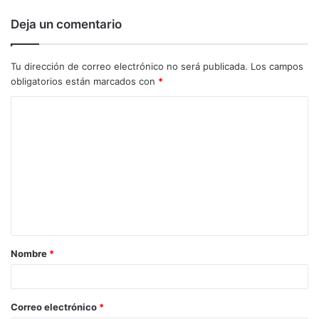
Deja un comentario
Tu dirección de correo electrónico no será publicada.
Los campos
obligatorios están marcados con
*
C
o
m
e
n
t
a
Nombre
*
r
i
o
Correo electrónico
*