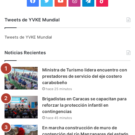
F
T
Y
I
T
T
a
w
o
n
e
i
Tweets de YVKE Mundial
c
i
u
s
l
k
e
t
T
t
e
T
Tweets de YVKE Mundial
b
t
u
a
g
o
Noticias Recientes
o
e
b
g
r
k
Ministra de Turismo lidera encuentro con
o
r
e
r
a
prestadores de servicio del eje costero
carabobeño
k
a
m
hace 25 minutos
m
Brigadistas en Caracas se capacitan para
reforzar la protección infantil en
contingencias
hace 45 minutos
En marcha construcción de muro de
contención del río Manzanares del estado