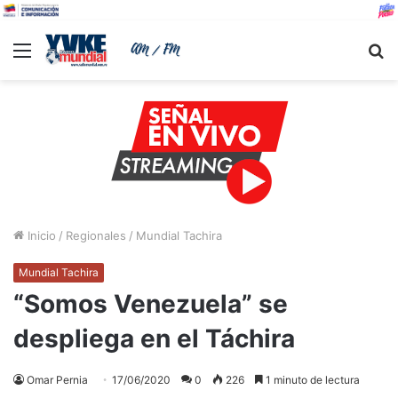
Menu
B
Inicio
/
Regionales
/
Mundial Tachira
Mundial Tachira
“Somos Venezuela” se
despliega en el Táchira
Omar Pernia
17/06/2020
0
226
1 minuto de lectura