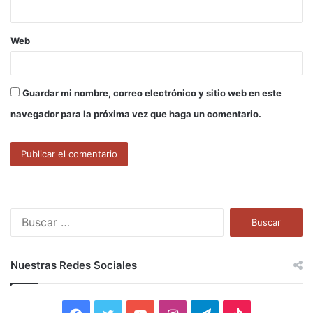
*
Web
Guardar mi nombre, correo electrónico y sitio web en este
navegador para la próxima vez que haga un comentario.
B
u
s
c
Nuestras Redes Sociales
a
r
: