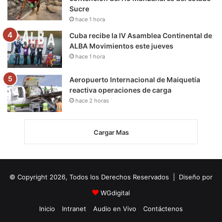
Sucre
hace 1 hora
Cuba recibe la IV Asamblea Continental de
ALBA Movimientos este jueves
hace 1 hora
Aeropuerto Internacional de Maiquetía
reactiva operaciones de carga
hace 2 horas
Cargar Mas
© Copyright 2026, Todos los Derechos Reservados | Diseño por
WGdigital
Inicio
Intranet
Audio en Vivo
Contáctenos