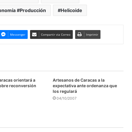
onomía #Producción
Helicoide
Messenger
Compartir via Correo
Imprimir
aracas orientará a
Artesanos de Caracas a la
obre reconversión
expectativa ante ordenanza que
los regulará
04/10/2007