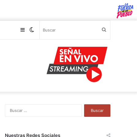
Sidebar
Switch
Buscar
skin
B
u
s
c
a
Nuestras Redes Sociales