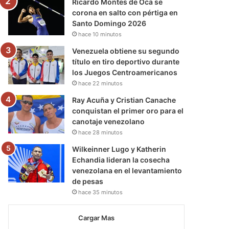
Ricardo Montes de Oca se
corona en salto con pértiga en
Santo Domingo 2026
hace 10 minutos
Venezuela obtiene su segundo
título en tiro deportivo durante
los Juegos Centroamericanos
hace 22 minutos
Ray Acuña y Cristian Canache
conquistan el primer oro para el
canotaje venezolano
hace 28 minutos
Wilkeinner Lugo y Katherin
Echandia lideran la cosecha
venezolana en el levantamiento
de pesas
hace 35 minutos
Cargar Mas