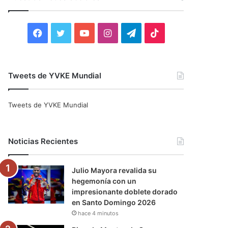
r
:
F
T
Y
I
T
T
a
w
o
n
e
i
c
i
u
s
l
k
Tweets de YVKE Mundial
e
t
T
t
e
T
Tweets de YVKE Mundial
b
t
u
a
g
o
o
e
b
g
r
k
Noticias Recientes
o
r
e
r
a
Julio Mayora revalida su
k
a
m
hegemonía con un
impresionante doblete dorado
m
en Santo Domingo 2026
hace 4 minutos