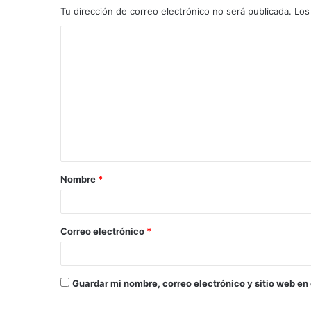
Tu dirección de correo electrónico no será publicada.
Los
C
o
m
e
n
t
a
Nombre
*
r
i
o
Correo electrónico
*
*
Guardar mi nombre, correo electrónico y sitio web en