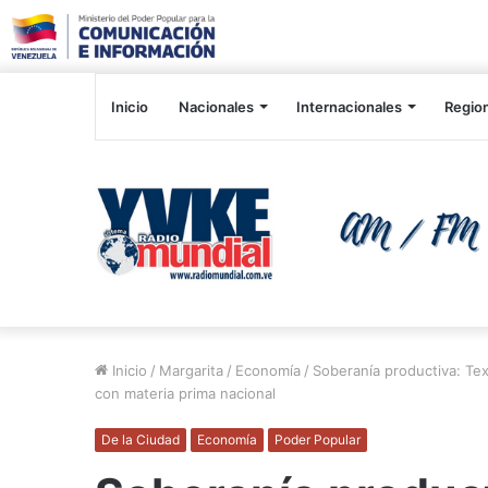
Inicio
Nacionales
Internacionales
Regio
Inicio
/
Margarita
/
Economía
/
Soberanía productiva: Tex
con materia prima nacional
De la Ciudad
Economía
Poder Popular