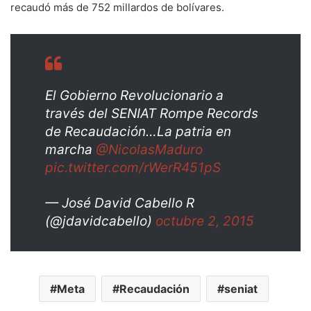
recaudó más de 752 millardos de bolívares.
El Gobierno Revolucionario a
través del SENIAT Rompe Records
de Recaudación…La patria en
marcha
@NicolasMaduro
pic.twitter.com/rWerR451pS
— José David Cabello R
(@jdavidcabello)
octubre 2, 2015
Meta
Recaudación
seniat