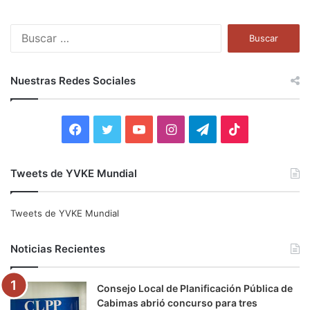
B
u
s
c
Nuestras Redes Sociales
a
r
:
F
T
Y
I
T
T
a
w
o
n
e
i
Tweets de YVKE Mundial
c
i
u
s
l
k
e
t
T
t
e
T
Tweets de YVKE Mundial
b
t
u
a
g
o
Noticias Recientes
o
e
b
g
r
k
Consejo Local de Planificación Pública de
o
r
e
r
a
Cabimas abrió concurso para tres