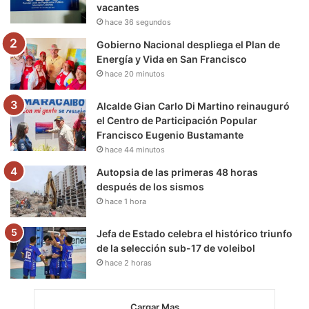
vacantes
k
a
m
hace 36 segundos
m
Gobierno Nacional despliega el Plan de
Energía y Vida en San Francisco
hace 20 minutos
Alcalde Gian Carlo Di Martino reinauguró
el Centro de Participación Popular
Francisco Eugenio Bustamante
hace 44 minutos
Autopsia de las primeras 48 horas
después de los sismos
hace 1 hora
Jefa de Estado celebra el histórico triunfo
de la selección sub-17 de voleibol
hace 2 horas
Cargar Mas