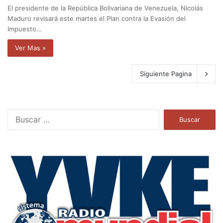
El presidente de la República Bolivariana de Venezuela, Nicolás
Maduro revisará este martes el Plan contra la Evasión del
Impuesto…
Ver Mas »
Siguiente Pagina
B
u
s
c
a
r
: