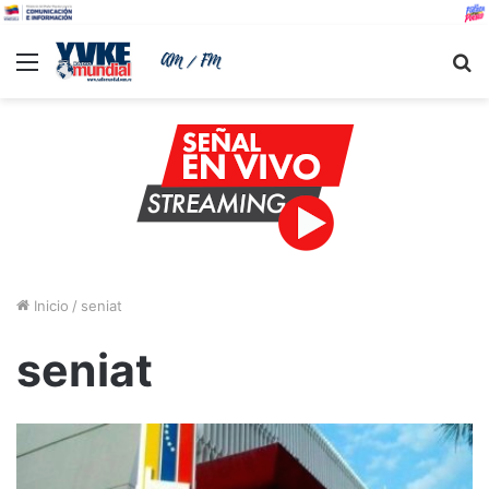
Menu
B
Inicio
/
seniat
seniat